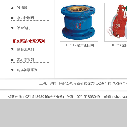
过滤器
水力控制阀
冶金阀门
配套泵浦(水泵)系列
HC41X消声止回阀
HH47X
隔膜泵系列
离心泵系列
耐腐蚀泵系列
上海川沪阀门有限公司专业研发各类|
电动调节阀
气动调节
销售热线：021-51863046(转各分机) 传真：021-51863049 邮箱：
chvalv