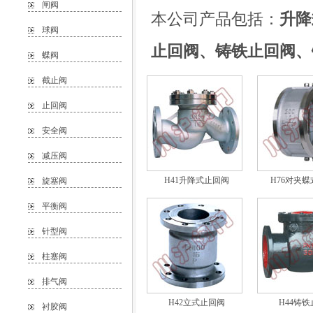
闸阀
本公司产品包括：
升降
球阀
止回阀、铸铁止回阀、
蝶阀
截止阀
止回阀
安全阀
减压阀
H41升降式止回阀
H76对夹
旋塞阀
平衡阀
针型阀
柱塞阀
排气阀
H42立式止回阀
H44铸
衬胶阀