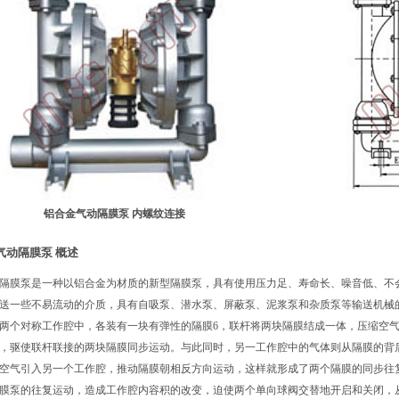
铝合金气动隔膜泵 内螺纹连接
气动隔膜泵 概述
隔膜泵是一种以铝合金为材质的新型隔膜泵，具有使用压力足、寿命长、噪音低、不
送一些不易流动的介质，具有自吸泵、潜水泵、屏蔽泵、泥浆泵和杂质泵等输送机械
两个对称工作腔中，各装有一块有弹性的隔膜6，联杆将两块隔膜结成一体，压缩空气
，驱使联杆联接的两块隔膜同步运动。与此同时，另一工作腔中的气体则从隔膜的背
空气引入另一个工作腔，推动隔膜朝相反方向运动，这样就形成了两个隔膜的同步往
膜泵的往复运动，造成工作腔内容积的改变，迫使两个单向球阀交替地开启和关闭，