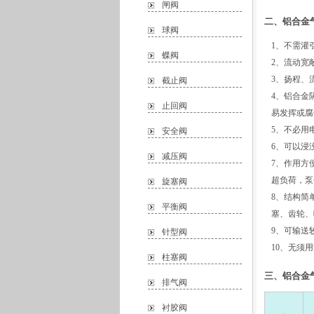
闸阀
二、铝合金
球阀
1、不需灌引
蝶阀
2、流动宽
3、扬程、流
截止阀
4、铝合金
止回阀
易发挥或腐
5、不必用
安全阀
6、可以浸
减压阀
7、作用方
超负荷，泵
旋塞阀
8、结构简
平衡阀
塞、齿轮、
9、可输送
针型阀
10、无须
柱塞阀
三、铝合金
排气阀
衬胶阀