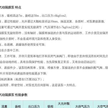
气动隔膜泵 特点
水，吸程高达7m，扬程达50m，出口压力≥6kgf/cm2;
敞，通过性能好，允许通过大颗粒直径达10mm。抽送泥浆、杂质时，对泵磨损甚微;
量可通过气阀开度实现无级调节（气压调节在1-7kgf/cm2之间）;
隔膜泵无旋转部件，没有轴封，隔膜将抽送的介质与泵的运动部件、工作介质完全隔
蚀性介质时，不会造成环境污染和危害人身安全;
电，在易燃、易爆场所使用安全可靠;
没在介质中工作;
便、工作可靠、开停只需简单地打开和关闭气体阀门，即使由于意外情况而长时间无
会自动地停机，具有自我保护性能，当负荷恢复正常后，又有自动启动运行;
单、易损件少，该泵结构简单，安装、维修方便，泵输送的介质不会接触到配气阀，联
叶片等部件的磨损而使性能逐步下降;
较粘的液体（粘度在1万厘泊以下）;
用油润滑，即使空转，对泵也无任何影响，这是该泵一大特点。
气动隔膜泵 性能参数
大允许颗
流量
扬程
出口压力
吸程
大供气压力
大空气