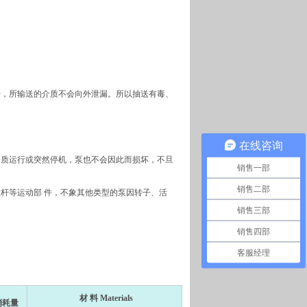
开，所输送的介质不会向外泄漏。所以抽送有毒、
在线咨询
介质运行或突然停机，泵也不会因此而损坏，不旦
销售一部
销售二部
杆等运动部 件，不象其他类型的泵因转子、活
销售三部
销售四部
客服经理
材 料 Materials
消耗量