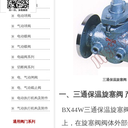
自力式调节阀
电动球阀
气动球阀
电动蝶阀
气动蝶阀
电磁阀系列
切断阀系列
电、气动闸阀
三通保温旋塞阀
电、气动截止阀
一、三通保温旋塞阀 
电动执行机构及附件
BX44W三通保温旋
气动执行机构及附件
上，在旋塞阀阀体外部
通用阀门系列