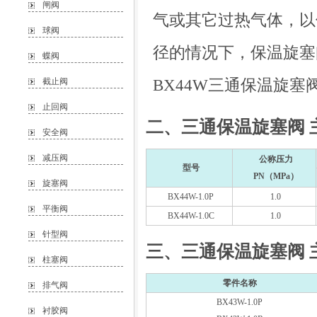
闸阀
气或其它过热气体，以
球阀
径的情况下，保温旋塞
蝶阀
BX44W三通保温旋
截止阀
止回阀
二、三通保温旋塞阀 
安全阀
减压阀
公称压力
型号
PN（MPa）
旋塞阀
BX44W-1.0P
1.0
平衡阀
BX44W-1.0C
1.0
针型阀
三、三通保温旋塞阀 
柱塞阀
零件名称
排气阀
BX43W-1.0P
衬胶阀