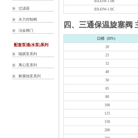
BX43W-1.0R
过滤器
BX43W-1.0C
水力控制阀
四、三通保温旋塞阀 
冶金阀门
口径（DN）
配套泵浦(水泵)系列
20
隔膜泵系列
25
32
离心泵系列
40
耐腐蚀泵系列
50
65
80
100
125
150
200