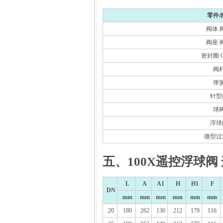
零件
阀体 
阀座 
密封圈 
阀
弹
针型
球
浮球
微型过
五、100X遥控浮球阀
L
A
A1
H
H1
F
DN
mm
mm
mm
mm
mm
mm
20
180
262
130
212
179
116