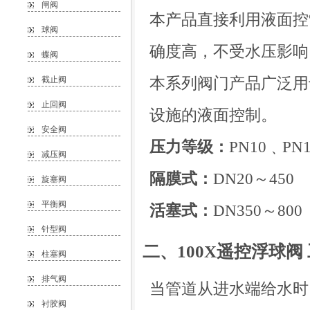
闸阀
本产品直接利用液面控
球阀
确度高，不受水压影响
蝶阀
本系列阀门产品广泛用
截止阀
止回阀
设施的液面控制。
安全阀
压力等级：
PN10﹑PN
减压阀
隔膜式：
DN20～450
旋塞阀
平衡阀
活塞式：
DN350～800
针型阀
二、100X遥控浮球阀
柱塞阀
排气阀
当管道从进水端给水时
衬胶阀