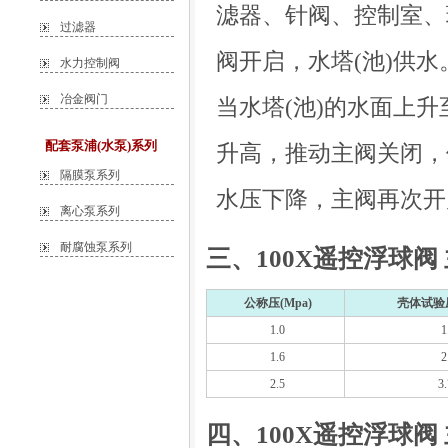
滤器、针阀、控制室、
过滤器
阀开启，水塔(池)供水
水力控制阀
冶金阀门
当水塔(池)的水面上
配套泵浦(水泵)系列
升高，推动主阀关闭，
隔膜泵系列
水压下降，主阀再次开
离心泵系列
耐腐蚀泵系列
三、100X遥控浮球阀
公称压(Mpa)
壳体试验压
1.0
1
1.6
2
2.5
3
四、100X遥控浮球阀