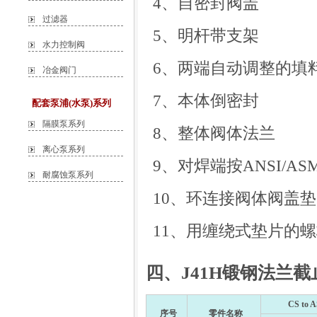
4、自密封阀盖
过滤器
5、明杆带支架
水力控制阀
6、两端自动调整的填
冶金阀门
7、本体倒密封
配套泵浦(水泵)系列
隔膜泵系列
8、整体阀体法兰
离心泵系列
9、对焊端按ANSI/ASME
耐腐蚀泵系列
10、环连接阀体阀盖
11、用缠绕式垫片的
四、J41H锻钢法兰截
CS to 
序号
零件名称