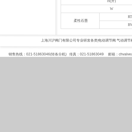
H(开)
W
RT
柔性石墨
B
上海川沪阀门有限公司专业研发各类|
电动调节阀
气动调节
销售热线：021-51863046(转各分机) 传真：021-51863049 邮箱：
chvalv