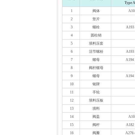
Type 
1
阀体
A10
2
垫片
3
螺栓
A193
4
圆柱销
5
填料压套
6
活节螺栓
A193
7
螺母
A194
8
阀杆螺母
9
螺母
A194
10
铭牌
11
手轮
12
填料压板
13
填料
14
阀盖
A10
15
阀杆
A182
16
阀瓣
A276 