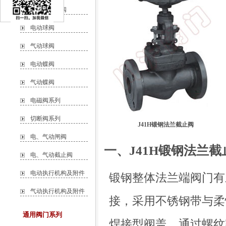
自力式调节阀
电动球阀
气动球阀
电动蝶阀
气动蝶阀
电磁阀系列
切断阀系列
J41H锻钢法兰截止阀
电、气动闸阀
一、J41H锻钢法兰截
电、气动截止阀
电动执行机构及附件
锻钢整体法兰端阀门有
气动执行机构及附件
接，采用不锈钢带与柔
通用阀门系列
焊接型阀盖，通过螺纹