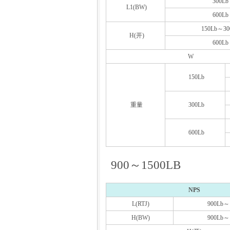
300Lb
L1(BW)
600Lb
150Lb～30
H(开)
600Lb
W
150Lb
重量
300Lb
600Lb
900～1500LB
NPS
L(RTJ)
900Lb～
H(BW)
900Lb～