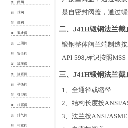
闸阀
是自密封阀盖，通过螺
球阀
蝶阀
二、J41H锻钢法兰
截止阀
锻钢整体阀兰端制造按API6
止回阀
安全阀
API 598,标识按照MSS 
减压阀
三、J41H锻钢法兰截
旋塞阀
平衡阀
1、全通径或缩径
针型阀
2、结构长度按ANSI/ASM
柱塞阀
3、法兰按ANSI/ASME 
排气阀
衬胶阀