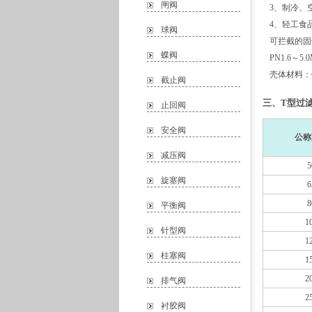
闸阀
3、制冷、
4、轻工食
球阀
可拦截的固体
蝶阀
PN1.6～5.
壳体材料：
截止阀
三、T型过滤
止回阀
安全阀
公称
减压阀
5
旋塞阀
6
8
平衡阀
1
针型阀
1
柱塞阀
1
2
排气阀
2
衬胶阀