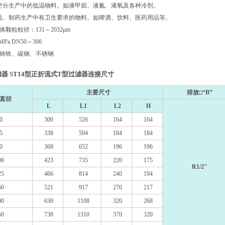
空分生产中的低温物料。如液甲烷、液氮、液氧及各种冷剂。
品、制药生产中有卫生要求的物料。如啤酒、饮料、医药用品等。
颗粒粒径：131～2032μm
0MPa DN50～300
铸铁、碳钢、不锈钢
器 ST14型正折流式T型过滤器连接尺寸
主要尺寸
排放□“B”
直径
L
L1
L2
H
0
300
526
164
164
5
338
594
184
184
0
368
652
196
196
00
423
735
220
175
R1/2"
25
466
814
240
194
50
521
917
270
217
00
630
1108
320
268
50
738
1310
370
320