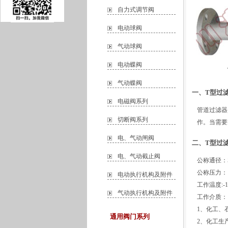
自力式调节阀
电动球阀
气动球阀
电动蝶阀
气动蝶阀
一、T型过滤
电磁阀系列
管道过滤器
切断阀系列
作。当需要
电、气动闸阀
二、T型过滤
电、气动截止阀
公称通径：5
公称压力：10
电动执行机构及附件
工作温度:-1
气动执行机构及附件
工作介质：
1、化工、
通用阀门系列
2、化工生