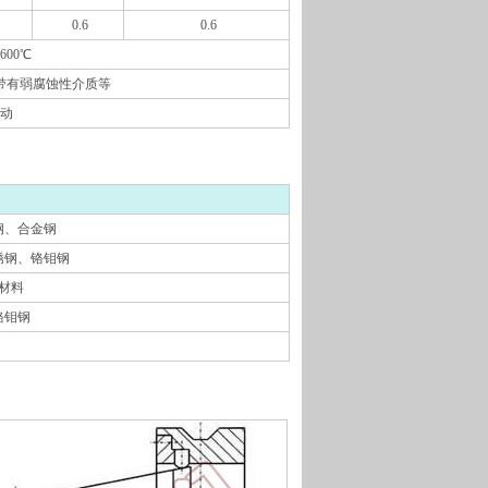
0.6
0.6
600℃
带有弱腐蚀性介质等
动
钢、合金钢
锈钢、铬钼钢
材料
、铬钼钢