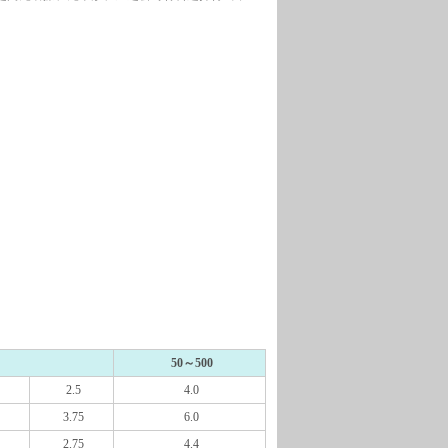
50～500
2.5
4.0
3.75
6.0
2.75
4.4