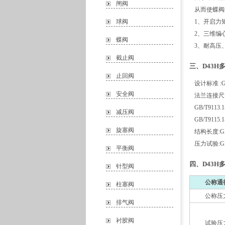
闸阀
从而使蝶阀
球阀
1、开启力
2、三维编
蝶阀
3、耐高压
截止阀
三、D43H
止回阀
设计标准 :GB/
安全阀
法兰连接尺
GB/T9113.1
减压阀
GB/T9115.1
旋塞阀
结构长度:GB/
压力试验:GB/T
平衡阀
四、D43H
针型阀
公称通
柱塞阀
公称压
排气阀
衬胶阀
试验压