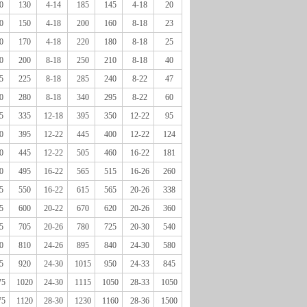
0
130
4-14
185
145
4-18
20
0
150
4-18
200
160
8-18
23
0
170
4-18
220
180
8-18
25
0
200
8-18
250
210
8-18
40
5
225
8-18
285
240
8-22
47
0
280
8-18
340
295
8-22
60
5
335
12-18
395
350
12-22
95
0
395
12-22
445
400
12-22
124
0
445
12-22
505
460
16-22
181
0
495
16-22
565
515
16-26
260
5
550
16-22
615
565
20-26
338
5
600
20-22
670
620
20-26
360
5
705
20-26
780
725
20-30
540
0
810
24-26
895
840
24-30
580
5
920
24-30
1015
950
24-33
845
75
1020
24-30
1115
1050
28-33
1050
75
1120
28-30
1230
1160
28-36
1500