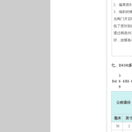
2、偏离密
3、倾斜的
当阀门开启
低了密封副
通过阀座内
径，故蝶板
七、D43H
3
Dd
6
43H-
9
公称通径
毫米
英
50
2