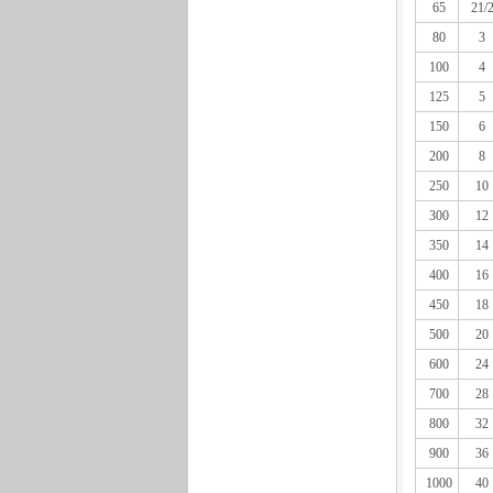
65
21/
80
3
100
4
125
5
150
6
200
8
250
10
300
12
350
14
400
16
450
18
500
20
600
24
700
28
800
32
900
36
1000
40