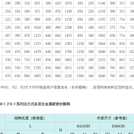
190
290
310
835
380
420
1070
450
220
1140
300
315
52
216
310
340
915
450
470
1190
650
220
1210
300
315
58
222
330
380
960
450
470
1250
650
280
1335
575
714
64
229
350
410
1020
480
490
1290
850
280
1415
575
714
71
267
390
470
1225
640
660
1455
850
380
1605
656
714
84
292
430
550
1355
640
660
1585
1250
380
1844
656
810
91
318
470
640
1470
640
660
1700
1250
280
2040
656
810
10
330
510
710
1545
650
860
1865
1250
280
2255
785
863
11
410
550
770
1795
650
900
2015
1250
380
2380
785
863
12
470
630
890
1965
650
900
2226
1500
380
2640
785
863
14
表中H1、H2、H3尺寸均可根据用户需要加长（长杆蝶阀），若需特殊材料定货时提出
40 C.P.R.V系列法兰式多层次金属硬密封蝶阀
结构长度（标准值）
外形尺寸（参考值）
L
Dd343H
Dd643H
H