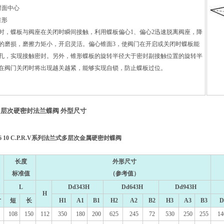
封面中心
锥形
时，蝶板与阀座在关闭时瞬间接触，利用蝶板偏心1、偏心2迅速脱离阀座，降
的磨损，磨擦力矩小，开启灵活。偏心锥面3，使阀门在开启或关闭时蝶板能
孔，实现接触密封。另外，锥形蝶板的旋转半径大于密封副接触位置的旋转半
在阀门关闭时将出现越关越紧，能够实现自锁，防止蝶板过位。
多层次硬密封法兰蝶阀 外型尺寸
6 10 C.P.R.V系列法兰式多层次金属硬密封蝶阀
长度
外形尺寸
标准值
（参考值）
L
Dd343H
Dd643H
Dd943H
H
寸
短
长
H1
A1
B1
H2
A2
B2
H3
A3
B3
D
108
150
112
350
180
200
625
245
72
530
250
255
14