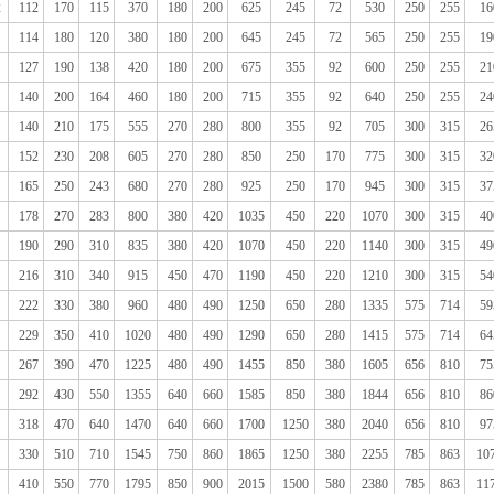
2
112
170
115
370
180
200
625
245
72
530
250
255
16
114
180
120
380
180
200
645
245
72
565
250
255
19
127
190
138
420
180
200
675
355
92
600
250
255
21
140
200
164
460
180
200
715
355
92
640
250
255
24
140
210
175
555
270
280
800
355
92
705
300
315
26
152
230
208
605
270
280
850
250
170
775
300
315
32
165
250
243
680
270
280
925
250
170
945
300
315
37
178
270
283
800
380
420
1035
450
220
1070
300
315
40
190
290
310
835
380
420
1070
450
220
1140
300
315
49
216
310
340
915
450
470
1190
450
220
1210
300
315
54
222
330
380
960
480
490
1250
650
280
1335
575
714
59
229
350
410
1020
480
490
1290
650
280
1415
575
714
64
267
390
470
1225
480
490
1455
850
380
1605
656
810
75
292
430
550
1355
640
660
1585
850
380
1844
656
810
86
318
470
640
1470
640
660
1700
1250
380
2040
656
810
97
330
510
710
1545
750
860
1865
1250
380
2255
785
863
10
410
550
770
1795
850
900
2015
1500
580
2380
785
863
11