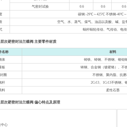
气密封试验
0.6
0.6
0.6
度
碳钢:-29℃～425℃ 不锈钢-40℃～
质
空气、水、蒸气、煤气、油品以及酸、碱、盐
式
蜗杆蜗轮传动、气传动、电传
多层次硬密封法兰蝶阀 主要零件材质
件名称
材料
阀体
铸铁、铸钢、不锈钢、铬钼
蝶板
铸钢、合金钢（镀硬铬）、不
封圈
不锈钢、聚内脂、抗磨
阀杆
2Cr13、1Cr13不锈钢
填料
柔性石墨
多层次硬密封法兰蝶阀 偏心特点及原理
道中心