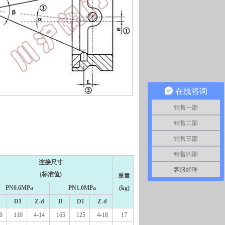
在线咨询
销售一部
销售二部
销售三部
销售四部
连接尺寸
客服经理
(标准值)
重量
PN0.6MPa
PN1.0MPa
(kg)
D1
Z-d
D
D1
Z-d
0
110
4-14
165
125
4-18
17