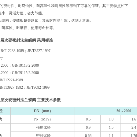
的密封性、耐腐蚀性、耐高温性和耐磨性等得到了可靠的保证。其主要特点如下：
矩小，灵活方便，省力节能。
心结构，使蝶板越关越紧，其密封性能可靠，达到无泄漏。
、耐腐蚀、耐磨损、使用寿命长等。
多层次硬密封法兰蝶阀 采用标准
T12238-1989；JB/T8527-1997
寸:
-2000；GB/T9113.2-2000
-2000；GB/T9115.2-2000
T12221-1989
13927-1992；JB/T9092-1999
多层次硬密封法兰蝶阀 主要技术参数
径
DN（mm）
50～2000
力
PN（MPa）
0.6
1.0
1.6
强度试验
0.9
1.5
2.4
力
密封试验
0.66
1.1
1.76