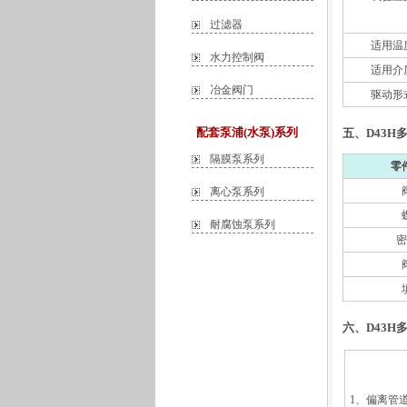
过滤器
适用温
水力控制阀
适用介
冶金阀门
驱动形
配套泵浦(水泵)系列
五、D43H
隔膜泵系列
零
离心泵系列
耐腐蚀泵系列
密
六、D43H
1、偏离管