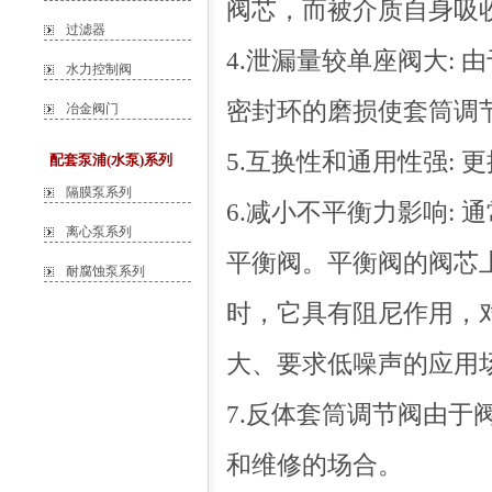
阀芯，而被介质自身吸
过滤器
4.泄漏量较单座阀大:
水力控制阀
密封环的磨损使套筒调
冶金阀门
5.互换性和通用性强:
配套泵浦(水泵)系列
隔膜泵系列
6.减小不平衡力影响:
离心泵系列
平衡阀。平衡阀的阀芯
耐腐蚀泵系列
时，它具有阻尼作用，
大、要求低噪声的应用
7.反体套筒调节阀由
和维修的场合。