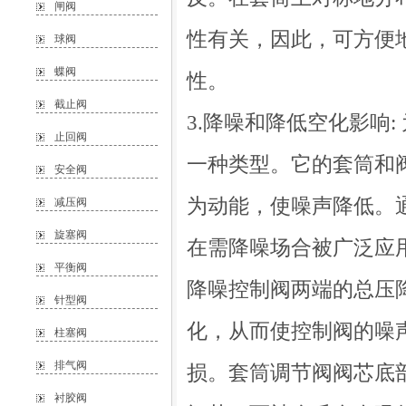
闸阀
性有关，因此，可方便地
球阀
蝶阀
性。
截止阀
3.降噪和降低空化影响
止回阀
一种类型。它的套筒和
安全阀
为动能，使噪声降低。通
减压阀
旋塞阀
在需降噪场合被广泛应
平衡阀
降噪控制阀两端的总压
针型阀
化，从而使控制阀的噪
柱塞阀
排气阀
损。套筒调节阀阀芯底
衬胶阀