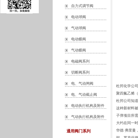
自力式调节阀
电动球阀
气动球阀
电动蝶阀
气动蝶阀
电磁阀系列
切断阀系列
电、气动闸阀
杜邦化学公司
聚四氟乙烯（
电、气动截止阀
杜邦公司知道
电动执行机构及附件
这种新材料被
子弹项目所
气动执行机构及附件
大约在同一时
华德·弗里曼
通用阀门系列
间，罗克伍德