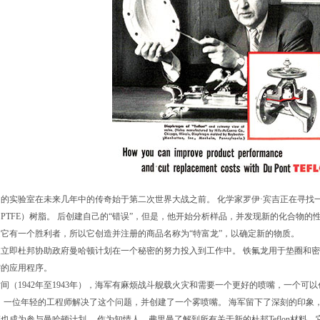
的实验室在未来几年中的传奇始于第二次世界大战之前。 化学家罗伊·宾吉正在寻找
PTFE）树脂。 后创建自己的“错误”，但是，他开始分析样品，并发现新的化合物的
它有一个胜利者，所以它创造并注册的商品名称为“特富龙”，以确定新的物质。
立即杜邦协助政府曼哈顿计划在一个秘密的努力投入到工作中。 铁氟龙用于垫圈和密封件，含
需的应用程序。
间（1942年至1943年），海军有麻烦战斗舰载火灾和需要一个更好的喷嘴，一个可
，一位年轻的工程师解决了这个问题，并创建了一个雾喷嘴。 海军留下了深刻的印象
也成为参与曼哈顿计划。 作为知情人，弗里曼了解到所有关于新的杜邦Teflon材料