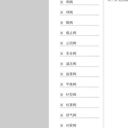
闸阀
球阀
蝶阀
截止阀
止回阀
安全阀
减压阀
旋塞阀
平衡阀
针型阀
柱塞阀
排气阀
衬胶阀