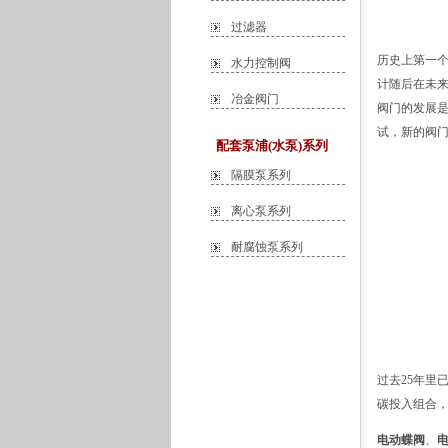
过滤器
历史上第一
水力控制阀
计随后在未来
冶金阀门
阀门的发展
试，新的阀
配套泵浦(水泵)系列
隔膜泵系列
离心泵系列
耐腐蚀泵系列
过去25年里
碳投入组合
电动蝶阀
、