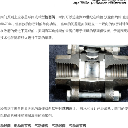
个阀门原则上应该是球阀或球型
旋塞阀
，时间可以追溯到19世纪在约翰·沃伦由约翰·
60-70年，但有效的软密封的单向功能。 当年的问题是如何建立一个双向的软密封球
是在政府的促进下完成的，美国海军詹姆斯伯雷阀门用于潜艇的早期倡议者。于是围绕
门技术也伴随着战火进行了新的革新。
已经看到了来自世界各地的爆炸双向软密封
球阀
设计。 技术和设计已经成熟，阀门的
，以提高机械性能和耐温性的添加剂。
电动球阀
、
电动调节阀
、
气动蝶阀
、
气动球阀
、
气动调节阀